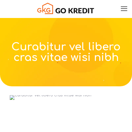
Curabitur vel libero
cras vitae wisi nibh