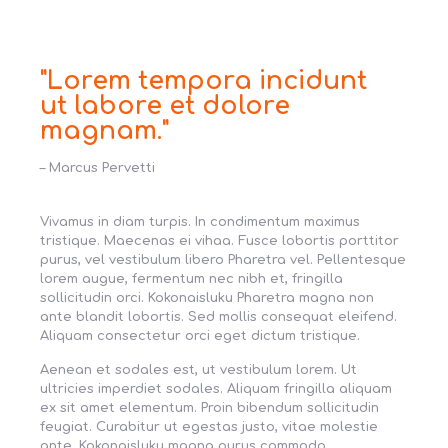
"Lorem tempora incidunt
ut labore et dolore
magnam."
– Marcus Pervetti
Vivamus in diam turpis. In condimentum maximus
tristique. Maecenas ei vihaa. Fusce lobortis porttitor
purus, vel vestibulum libero Pharetra vel. Pellentesque
lorem augue, fermentum nec nibh et, fringilla
sollicitudin orci. Kokonaisluku Pharetra magna non
ante blandit lobortis. Sed mollis consequat eleifend.
Aliquam consectetur orci eget dictum tristique.
Aenean et sodales est, ut vestibulum lorem. Ut
ultricies imperdiet sodales. Aliquam fringilla aliquam
ex sit amet elementum. Proin bibendum sollicitudin
feugiat. Curabitur ut egestas justo, vitae molestie
ante. Kokonaisluku magna purus commodo.