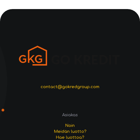
contact@gokredgroup.com
Asiakas
Noin
Meidän luotto?
Hae luottoa?